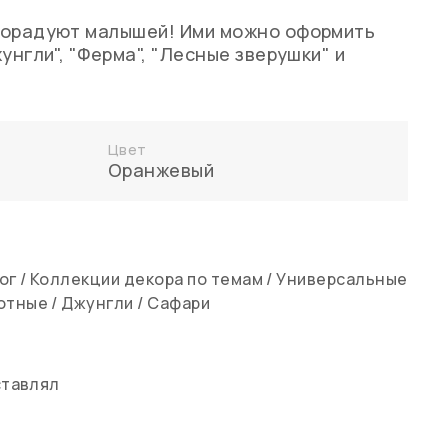
порадуют малышей! Ими можно оформить
унгли", "Ферма", "Лесные зверушки" и
Цвет
Оранжевый
ог
/
Коллекции декора по темам
/
Универсальные
отные
/
Джунгли
/
Сафари
ставлял