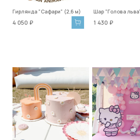
Гирлянда "Сафари" (2,6 м)
Шар "Голова льва"
4 050 ₽
1 430 ₽