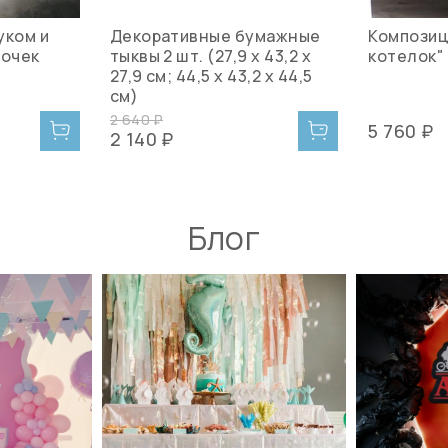
уком и
Декоративные бумажные
Композиц
точек
тыквы 2 шт. (27,9 х 43,2 х
котелок"
27,9 см; 44,5 х 43,2 х 44,5
см)
2 640 ₽
5 760 ₽
2 140 ₽
Блог