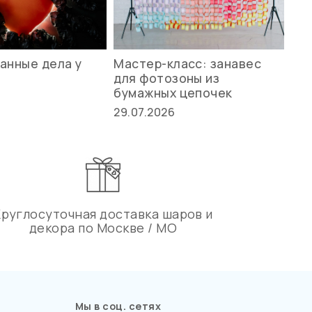
анные дела у
Мастер-класс: занавес
Ле
для фотозоны из
ст
бумажных цепочек
27.
29.07.2026
Круглосуточная доставка шаров и
декора по Москве / МО
Мы в соц. сетях