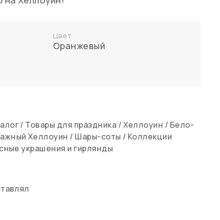
о на Хеллоуин!
Цвет
Оранжевый
алог
/
Товары для праздника
/
Хеллоуин
/
Бело-
ажный Хеллоуин
/
Шары-соты
/
Коллекции
сные украшения и гирлянды
ставлял