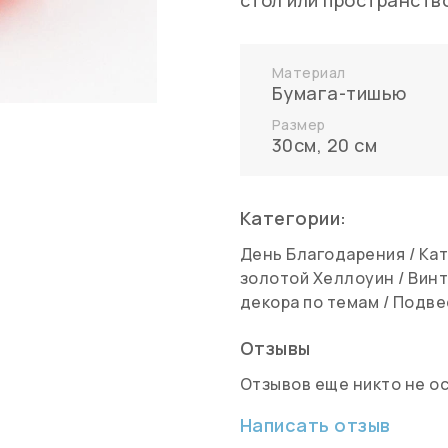
стол или пространств
Материал
Бумага-тишью
Размер
30см
,
20 см
Категории:
День Благодарения
/
Кат
золотой Хеллоуин
/
Винт
декора по темам
/
Подве
Отзывы
Отзывов еще никто не о
Написать отзыв