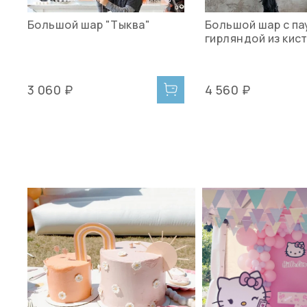
Большой шар "Тыква"
Большой шар с па
гирляндой из кис
3 060 ₽
4 560 ₽