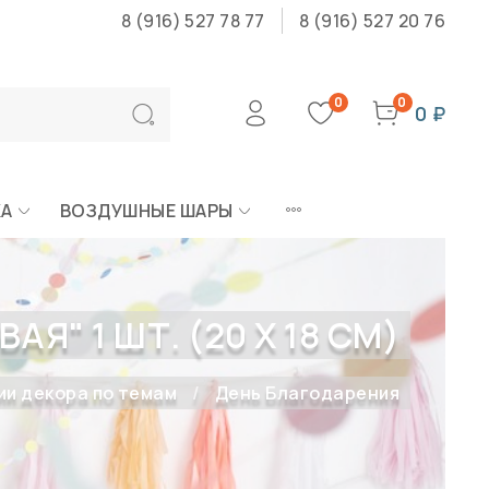
8 (916) 527 78 77
8 (916) 527 20 76
0
0
0 ₽
КА
ВОЗДУШНЫЕ ШАРЫ
Я" 1 ШТ. (20 Х 18 СМ)
ии декора по темам
День Благодарения