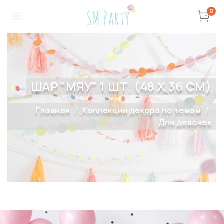
0
ШАР "МЯУ" 1 ШТ. (48 Х 36 СМ)
Главная
Коллекции декора по темам
Для девочек