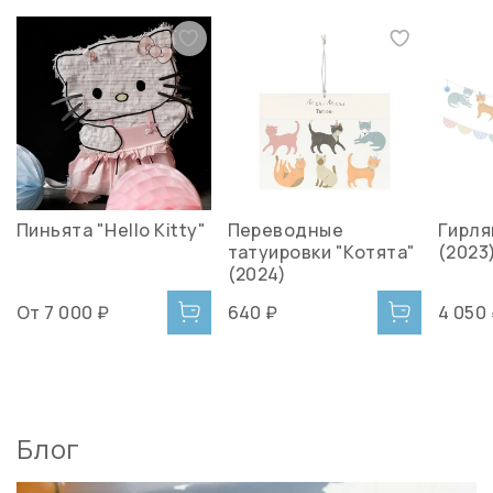
Пиньята "Hello Kitty"
Переводные
Гирля
татуировки "Котята"
(2023)
(2024)
От
7 000 ₽
640 ₽
4 050
Блог