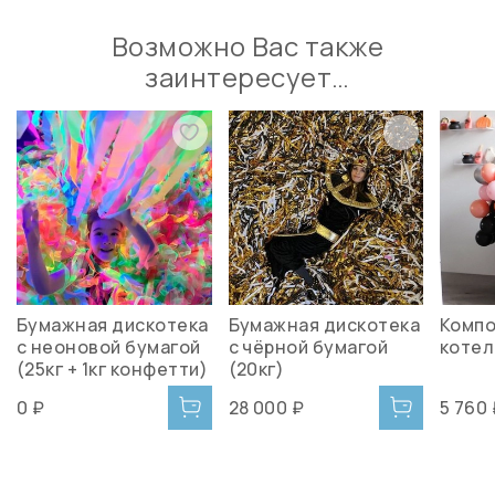
Возможно Вас также
заинтересует…
Бумажная дискотека
Бумажная дискотека
Компо
с неоновой бумагой
с чёрной бумагой
котел
(25кг + 1кг конфетти)
(20кг)
0 ₽
28 000 ₽
5 760