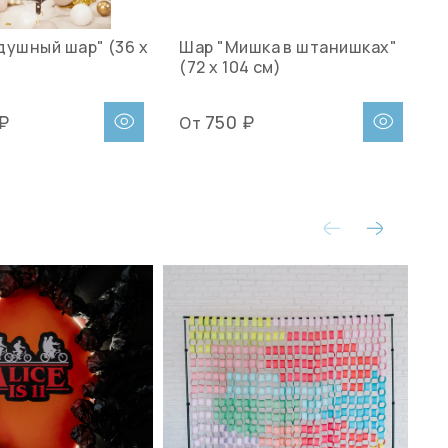
душный шар" (36 х
Шар "Мишка в штанишках"
Ш
(72 х 104 см)
Л
с
 ₽
750 ₽
От