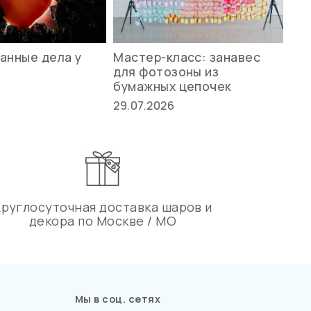
анные дела у
Мастер-класс: занавес
Ле
для фотозоны из
ст
бумажных цепочек
27.
29.07.2026
Круглосуточная доставка шаров и
декора по Москве / МО
Мы в соц. сетях