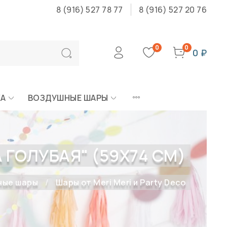
8 (916) 527 78 77
8 (916) 527 20 76
0
0
0 ₽
КА
ВОЗДУШНЫЕ ШАРЫ
 ГОЛУБАЯ" (59Х74 СМ)
ные шары
Шары от Meri Meri и Party Deco