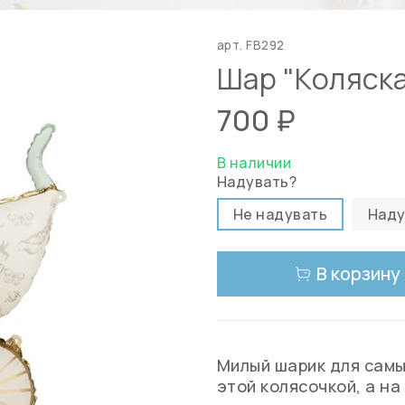
арт.
FB292
Шар "Коляска
700 ₽
В наличии
Надувать?
Не надувать
Наду
В корзину
Милый шарик для самы
этой колясочкой, а н