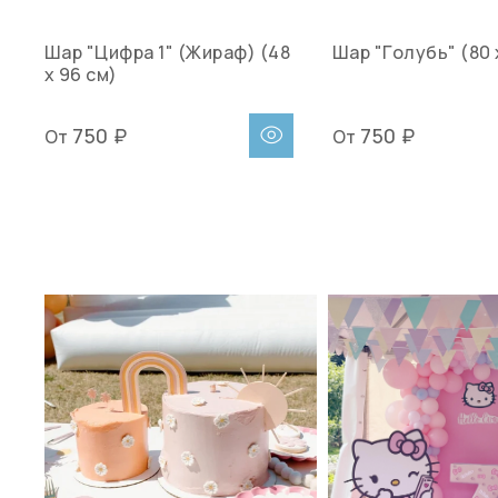
Шар "Цифра 1" (Жираф) (48
Шар "Голубь" (80 
х 96 см)
750 ₽
750 ₽
От
От