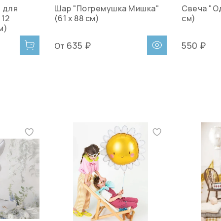
 для
Шар "Погремушка Мишка"
Свеча "О
 12
(61 х 88 см)
см)
м)
635 ₽
550 ₽
От