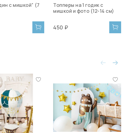
дин с мишкой" (7
Топперы на 1 годик с
Г
мишкой и фото (12-14 см)
р
2
450 ₽