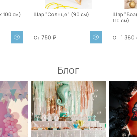
х 100 см)
Шар "Солнце" (90 см)
Шар "Воз
110 см)
750 ₽
1 380
От
От
Блог