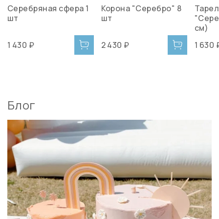
Серебряная сфера 1
Корона "Серебро" 8
Тарел
шт
шт
"Сере
см)
1 430 ₽
2 430 ₽
1 630 
Блог