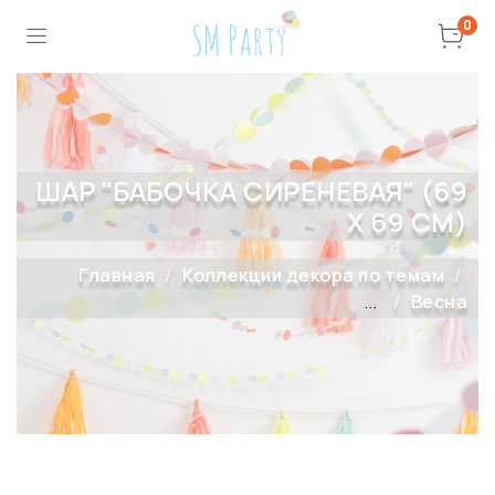
0
ШАР "БАБОЧКА СИРЕНЕВАЯ" (69
Х 69 СМ)
Главная
Коллекции декора по темам
...
Весна