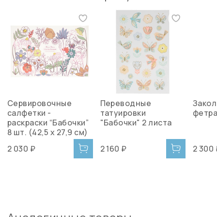
Сервировочные
Переводные
Закол
салфетки -
татуировки
фетра
раскраски “Бабочки”
"Бабочки" 2 листа
8 шт. (42,5 x 27,9 см)
2 030 ₽
2 160 ₽
2 300