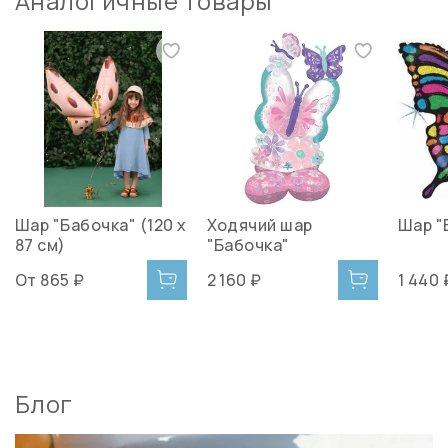
Аналогичные товары
Шар "Бабочка" (120 х
Ходячий шар
Шар "
87 см)
"Бабочка"
От
865 ₽
2 160 ₽
1 440 
Блог