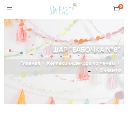
0
ШАР "БАБОЧКА №8"
Главная
Коллекции декора по темам
...
Энканто