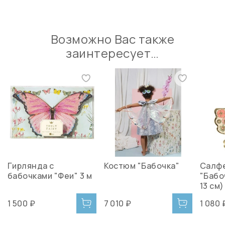
Возможно Вас также
заинтересует…
Гирлянда с
Костюм "Бабочка"
Салфе
бабочками "Феи" 3 м
"Бабоч
13 см)
1 500 ₽
7 010 ₽
1 080 