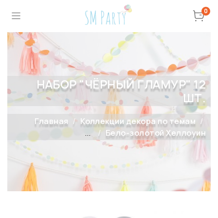
0
НАБОР "ЧЁРНЫЙ ГЛАМУР" 12
ШТ.
Главная
Коллекции декора по темам
...
Бело-золотой Хеллоуин