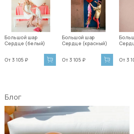
Большой шар
Большой шар
Боль
Сердце (белый)
Сердце (красный)
Сердц
От
3 105 ₽
От
3 105 ₽
От
3 1
Блог