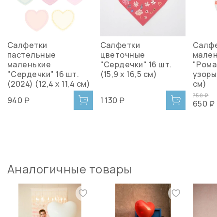
Салфетки
Салфетки
Салф
пастельные
цветочные
мале
маленькие
"Сердечки" 16 шт.
"Рома
"Сердечки" 16 шт.
(15,9 х 16,5 см)
узоры"
(2024) (12,4 x 11,4 см)
см)
750 ₽
940 ₽
1 130 ₽
650 ₽
Аналогичные товары