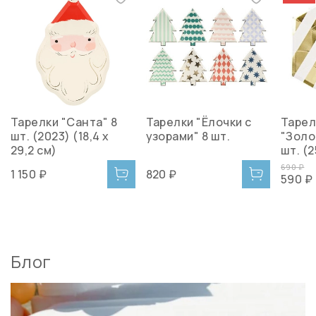
Тарелки "Санта" 8
Тарелки "Ёлочки с
Тарел
шт. (2023) (18,4 х
узорами" 8 шт.
"Золо
29,2 см)
шт. (2
690 ₽
1 150 ₽
820 ₽
590 ₽
Блог