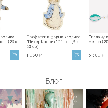
кролика
Салфетки в форме кролика
Гирлянда 
шт. (23 х
"Питер Кролик" 20 шт. (9 х
метра (2
20 см)
1 080 ₽
3 500 ₽
Блог