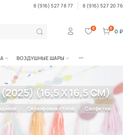
8 (916) 527 78 77
8 (916) 527 20 76
0
0
0 ₽
КА
ВОЗДУШНЫЕ ШАРЫ
025) (16,5 Х 16,5 СМ)
здника
Сервировка стола
Салфетки