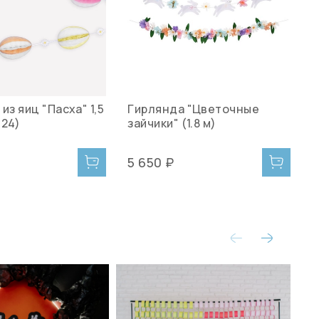
из яиц "Пасха" 1,5
Гирлянда "Цветочные
О
024)
зайчики" (1.8 м)
к
1
5 650 ₽
4