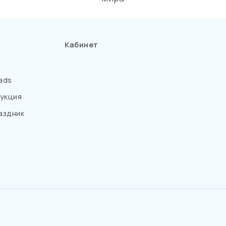
Кабинет
ads
укция
аздник