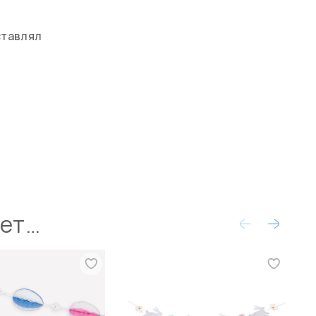
ставлял
ует…