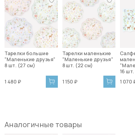
Тарелки большие
Тарелки маленькие
Салф
"Маленькие друзья"
"Маленькие друзья"
мале
8 шт. (27 см)
8 шт. (22 см)
"Мале
16 шт.
1 480 ₽
1 150 ₽
1 070 
Аналогичные товары