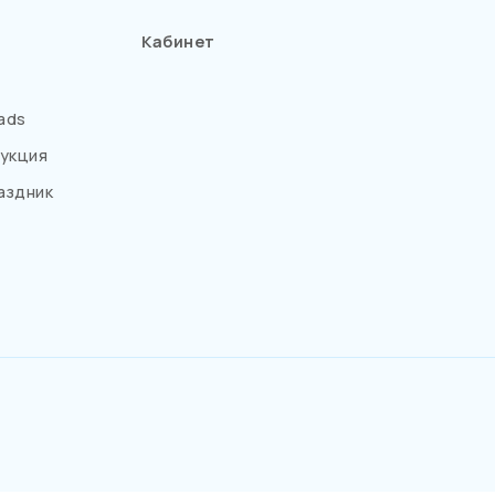
Кабинет
ads
укция
аздник