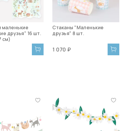
 маленькие
Стаканы "Маленькие
С
е друзья" 16 шт.
друзья" 8 шт.
"
7 см)
(
1 070 ₽
1