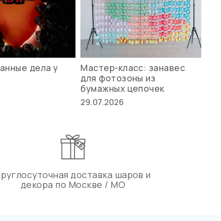
анные дела у
Мастер-класс: занавес
Ле
для фотозоны из
ст
бумажных цепочек
27.
29.07.2026
Круглосуточная доставка шаров и
декора по Москве / МО