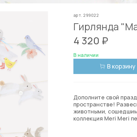
арт.
299022
Гирлянда "Ма
4 320 ₽
В наличии
В корзину
Дополните свой праздн
пространстве! Развес
животными, сошедшими
коллекция Meri Meri п