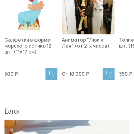
Салфетки в форме
Аниматор "Люк и
Топпе
морского котика 12
Лея" (от 2-х часов)
шт. (1
шт. (11х17 см)
500 ₽
От
10 000 ₽
350 ₽
Блог