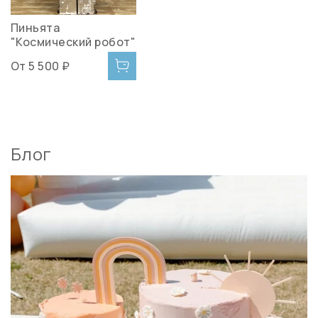
Пиньята
"Космический робот"
От
5 500 ₽
Блог