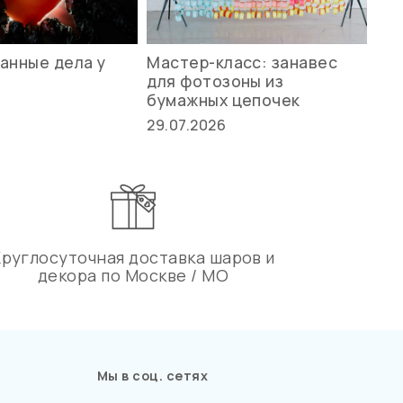
анные дела у
Мастер-класс: занавес
Ле
для фотозоны из
ст
бумажных цепочек
27.
29.07.2026
Круглосуточная доставка шаров и
декора по Москве / МО
Мы в соц. сетях