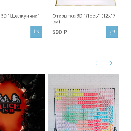
 3D "Щелкунчик"
Открытка 3D "Лось" (12х17
О
см)
590 ₽