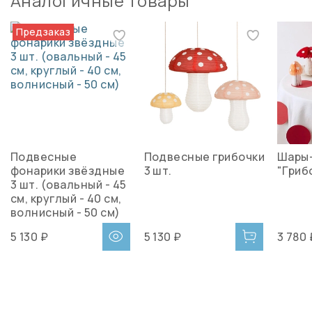
Аналогичные товары
Предзаказ
Подвесные
Подвесные грибочки
Шары
фонарики звёздные
3 шт.
"Гриб
3 шт. (овальный - 45
см, круглый - 40 см,
волнисный - 50 см)
5 130 ₽
5 130 ₽
3 780 