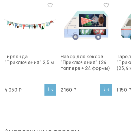
Гирлянда
Набор для кексов
Тарел
"Приключения" 2,5 м
"Приключения" (24
"Прик
топпера + 24 формы)
(25,4 
4 050 ₽
2 160 ₽
1 150 