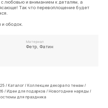
 с любовью и вниманием к деталям, а
ясающе! Так что перевоплощение будет
мся.
 и ободок.
Материал
Фетр
,
Фатин
25
/
Каталог
/
Коллекции декора по темам
/
26
/
Идеи для подарков
/
Новогодние наряды
/
Костюмы для праздника