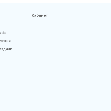
Кабинет
ads
укция
аздник