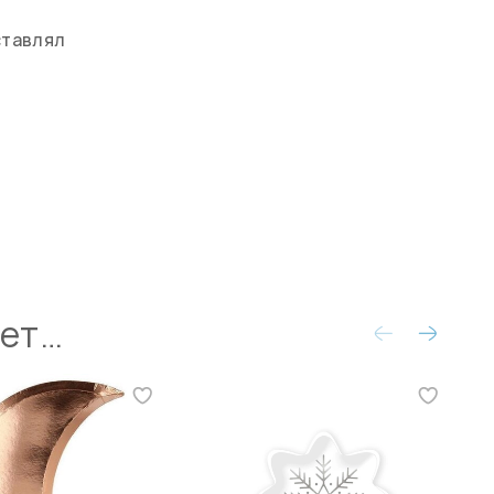
ставлял
ует…