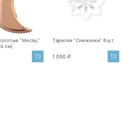
золотые "Месяц"
Тарелки "Снежинки" 8 шт.
Д
24 см)
«
1 050 ₽