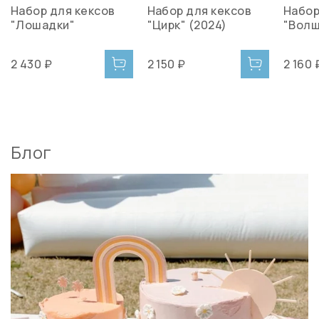
Набор для кексов
Набор для кексов
Набор
"Лошадки"
"Цирк" (2024)
"Волш
2 430 ₽
2 150 ₽
2 160 
Блог