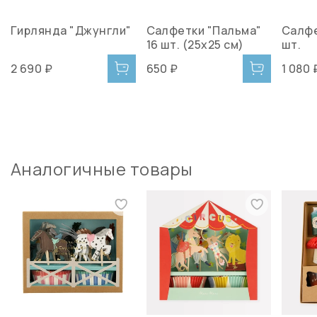
Гирлянда "Джунгли"
Салфетки "Пальма"
Салфе
16 шт. (25х25 см)
шт.
2 690 ₽
650 ₽
1 080 
Аналогичные товары