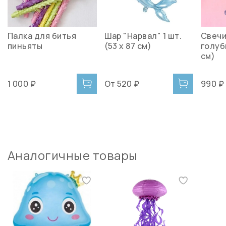
Палка для битья
Шар "Нарвал" 1 шт.
Свечи
пиньяты
(53 х 87 см)
голубы
см)
1 000 ₽
От
520 ₽
990 ₽
Аналогичные товары