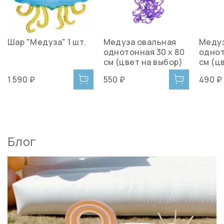
Шар "Медуза" 1 шт.
Медуза овальная
Медуз
однотонная 30 х 80
однот
см (цвет на выбор)
см (ц
1 590 ₽
550 ₽
490 ₽
Блог