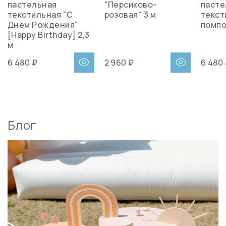
пастельная
"Персиково-
пасте
текстильная "С
розовая" 3 м
текст
Днем Рождения"
помпо
[Happy Birthday] 2,3
м
6 480 ₽
2 960 ₽
6 480
Блог