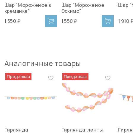
Шар "Мороженое в
Шар "Мороженое
Шар 
креманке"
Эскимо"
1 550 ₽
1 550 ₽
1 910 
Аналогичные товары
Предзаказ
Предзаказ
Гирлянда
Гирлянда-ленты
Гирля