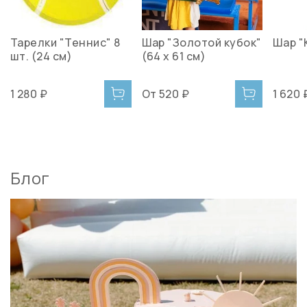
Тарелки "Теннис" 8
Шар "Золотой кубок"
Шар "
шт. (24 см)
(64 х 61 см)
1 280 ₽
От
520 ₽
1 620 
Блог