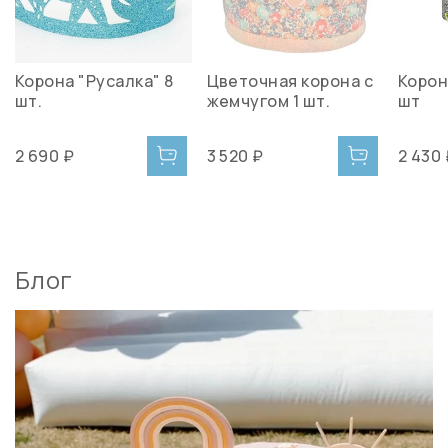
Корона "Русалка" 8
Цветочная корона с
Корон
шт.
жемчугом 1 шт.
шт
2 690 ₽
3 520 ₽
2 430
Блог