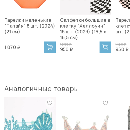
Тарелки маленькие
Салфетки большие в
Тарел
"Папайя" 8 шт. (2024)
клетку "Хеллоуин"
клетк
(21 см)
16 шт. (2023) (16,5 х
шт. (
16,5 см)
1 080 ₽
1 150 ₽
1 070 ₽
950 ₽
950 ₽
Аналогичные товары