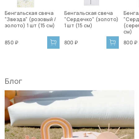
Бенгальская свеча
Бенгальская свеча
Бенга
"Звезда" (розовый /
"Сердечко" (золото)
"Серд
золото) 1 шт (15 см)
1 шт (15 см)
(сереб
см)
850 ₽
800 ₽
800 ₽
Блог