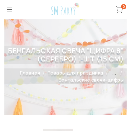
0
БЕНГАЛЬСКАЯ СВЕЧА "ЦИФРА 8"
(СЕРЕБРО) 1 ШТ (15 СМ)
Главная
Товары для праздника
...
Бенгальские свечи-цифры