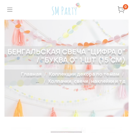
0
БЕНГАЛЬСКАЯ СВЕЧА "ЦИФРА 0"
/ "БУКВА O" 1 ШТ (15 СМ)
Главная
Коллекции декора по темам
...
Колпачки, свечи, наклейки и тд