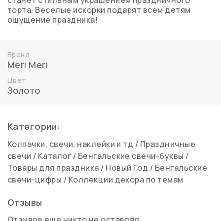
станет стильным украшением праздничного
торта. Веселые искорки подарят всем детям
ощущение праздника!
Бренд
Meri Meri
Цвет
Золото
Категории:
Колпачки, свечи, наклейки и тд
/
Праздничные
свечи
/
Каталог
/
Бенгальские свечи-буквы
/
Товары для праздника
/
Новый Год
/
Бенгальские
свечи-цифры
/
Коллекции декора по темам
Отзывы
Отзывов еще никто не оставлял