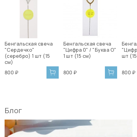
Бенгальская свеча
Бенгальская свеча
Бенга
"Сердечко"
"Цифра 0" / "Буква O"
"Цифра
(серебро) 1 шт (15
1 шт (15 см)
шт (15
см)
800 ₽
800 ₽
800 ₽
Блог