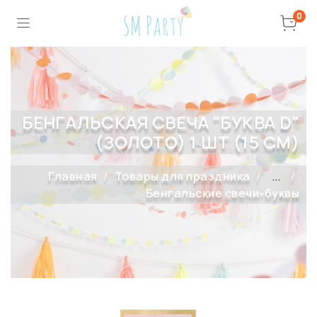
0
БЕНГАЛЬСКАЯ СВЕЧА "БУКВА D"
(ЗОЛОТО) 1 ШТ (15 СМ)
Главная
Товары для праздника
...
Бенгальские свечи-буквы