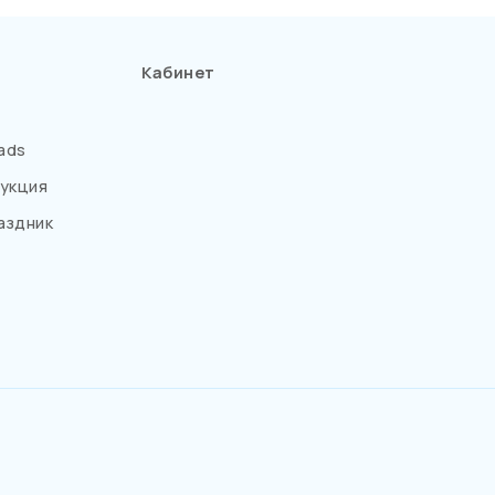
Кабинет
ads
укция
аздник