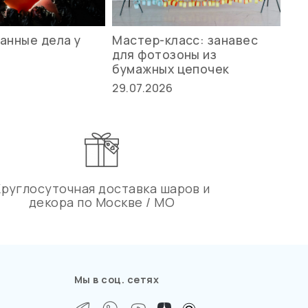
анные дела у
Мастер-класс: занавес
Ле
для фотозоны из
ст
бумажных цепочек
27.
29.07.2026
Круглосуточная доставка шаров и
декора по Москве / МО
Мы в соц. сетях