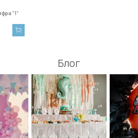
фра "1"
Блог