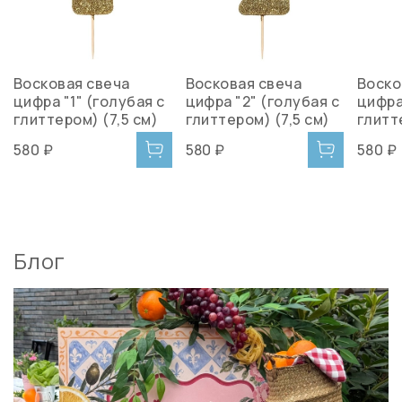
Восковая свеча
Восковая свеча
Воско
цифра "1" (голубая с
цифра "2" (голубая с
цифра
глиттером) (7,5 см)
глиттером) (7,5 см)
глитт
580 ₽
580 ₽
580 ₽
Блог