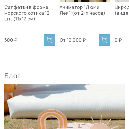
Салфетки в форме
Аниматор "Люк и
Цирк 
морского котика 12
Лея" (от 2-х часов)
(виде
шт. (11х17 см)
500 ₽
От
10 000 ₽
0 ₽
Блог