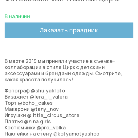
В наличии
Заказать праздник
В марте 2019 мы приняли участие в съемке-
коллаборации в стиле Цирк с детскими
аксессуарами и брендами одежды. Смотрите,
какая красота получилась!
Фотограф @shulyakfoto
Визажист @lera_i_valera
Торт @boho_cakes
Макарони @tany_nov
Игрушки @little_circus_store
Платья @nina.girls
Костюмчики @pro_volka
Наклейки на стену @kotyamotyashop