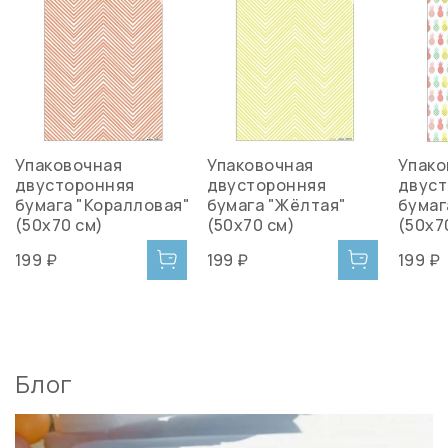
Упаковочная
Упаковочная
Упако
двусторонняя
двусторонняя
двуст
бумага "Коралловая"
бумага "Жёлтая"
бумаг
(50х70 см)
(50х70 см)
(50х7
199 ₽
199 ₽
199 ₽
Блог