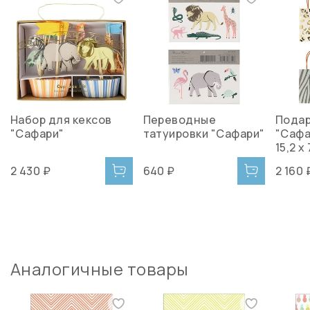
Набор для кексов
Переводные
Подар
"Сафари"
татуировки "Сафари"
"Сафар
15,2 х
2 430 ₽
640 ₽
2 160 
Аналогичные товары