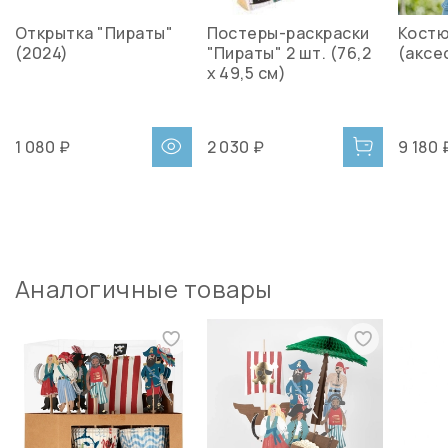
Открытка "Пираты"
Постеры-раскраски
Костю
(2024)
"Пираты" 2 шт. (76,2
(аксе
х 49,5 см)
1 080 ₽
2 030 ₽
9 180 
Аналогичные товары