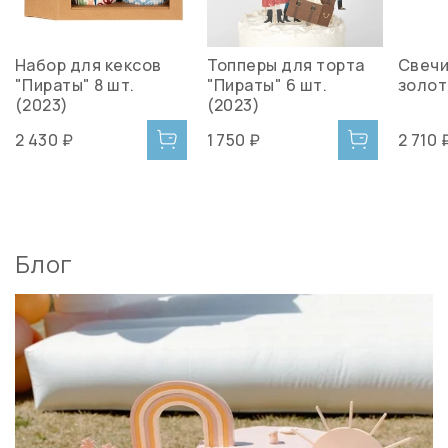
Набор для кексов
Топперы для торта
Свечи
"Пираты" 8 шт.
"Пираты" 6 шт.
золот
(2023)
(2023)
2 430 ₽
1 750 ₽
2 710 
Блог