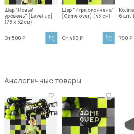
Шар "Новый
Шар "Игра окончена"
Колпа
уровень" [Level up]
[Game over] (45 см)
6 шт. 
(75 х 52 см)
От
500 ₽
От
450 ₽
790 ₽
Аналогичные товары