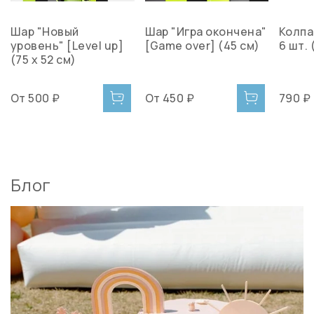
Шар "Новый
Шар "Игра окончена"
Колпа
уровень" [Level up]
[Game over] (45 см)
6 шт. 
(75 х 52 см)
От
500 ₽
От
450 ₽
790 ₽
Блог