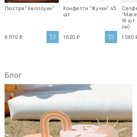
Люстра "Хеллоуин"
Конфетти "Жучки" 45
Салф
шт.
"Маги
16 шт.
см)
6 070 ₽
1 620 ₽
1 080 
Блог