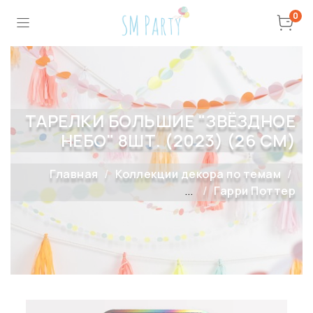
0
ТАРЕЛКИ БОЛЬШИЕ "ЗВЁЗДНОЕ
НЕБО" 8ШТ. (2023) (26 СМ)
Главная
Коллекции декора по темам
...
Гарри Поттер