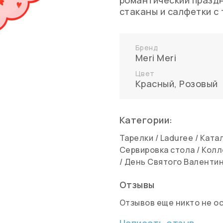
романтический праздн
стаканы и салфетки с
Бренд
Meri Meri
Цвет
Красный
,
Розовый
Категории:
Тарелки
/
Laduree
/
Ката
Сервировка стола
/
Колл
/
День Святого Валенти
Отзывы
Отзывов еще никто не о
Написать отзыв