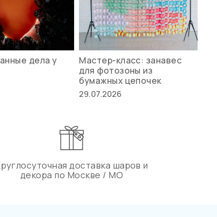
анные дела у
Мастер-класс: занавес
Ле
для фотозоны из
ст
бумажных цепочек
27.
29.07.2026
Круглосуточная доставка шаров и
декора по Москве / МО