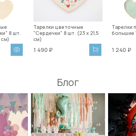
ные
Тарелки цветочные
Тарелки 
и" 8 шт.
"Сердечки" 8 шт. (23 х 21,5
большие 
9 см)
см)
1 490 ₽
1 240 ₽
Блог