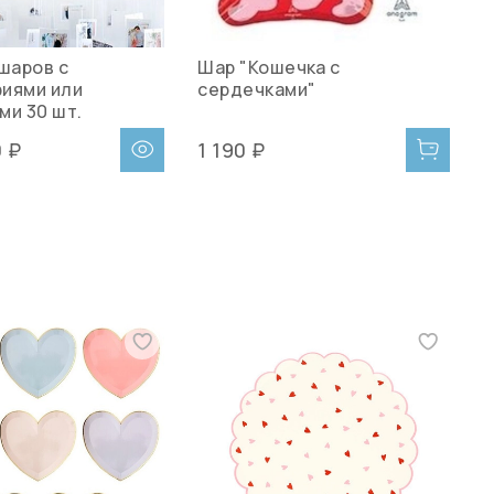
 шаров с
Шар "Кошечка с
Ш
иями или
сердечками"
с
ми 30 шт.
0 ₽
1 190 ₽
1