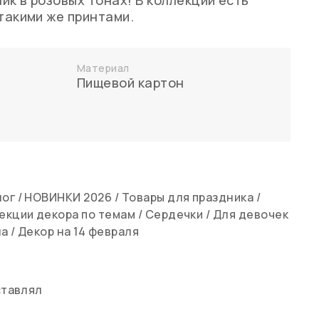
ик в розовых тонах! В коллекции есть
 такими же принтами.
Материал
Пищевой картон
лог
/
НОВИНКИ 2026
/
Товары для праздника
/
екции декора по темам
/
Сердечки
/
Для девочек
на
/
Декор на 14 февраля
ставлял