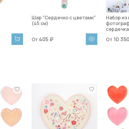
Шар "Сердечко с цветами"
Набор из
(45 см)
фотограф
сердечка
405 ₽
10 35
От
От