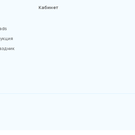
Кабинет
ads
укция
аздник