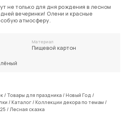
ут не только для дня рождения в лесном
одней вечеринки! Олени и красные
особую атмосферу.
Материал
Пищевой картон
елёный
ек
/
Товары для праздника
/
Новый Год
/
лки
/
Каталог
/
Коллекции декора по темам
/
25
/
Лесная сказка