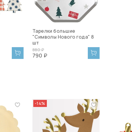
с
Тарелки большие
"Символы Нового года" 8
шт
880 ₽
790 ₽
-14%