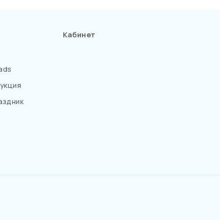
Кабинет
ads
укция
аздник