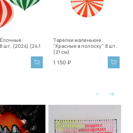
"Ёлочные
Тарелки маленькие
Т
8 шт. (2024) (24,1
"Красные в полоску" 8 шт.
в
(21 см)
1 150 ₽
1