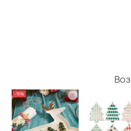
Воз
-15%