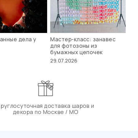
анные дела у
Мастер-класс: занавес
Ле
для фотозоны из
ст
бумажных цепочек
27.
29.07.2026
Круглосуточная доставка шаров и
декора по Москве / МО