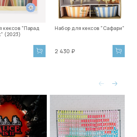
я кексов "Парад
Набор для кексов "Сафари"
П
" (2023)
"
2 430 ₽
2