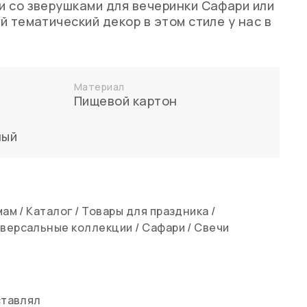
 со зверушками для вечеринки Сафари или
й тематический декор в этом стиле у нас в
Материал
Пищевой картон
лый
мам
/
Каталог
/
Товары для праздника
/
версальные коллекции
/
Сафари
/
Свечи
ставлял