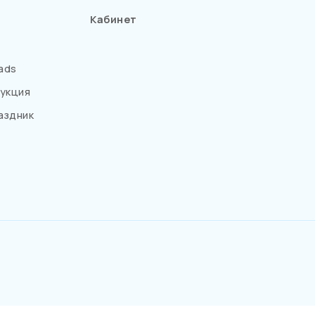
Кабинет
ads
укция
аздник