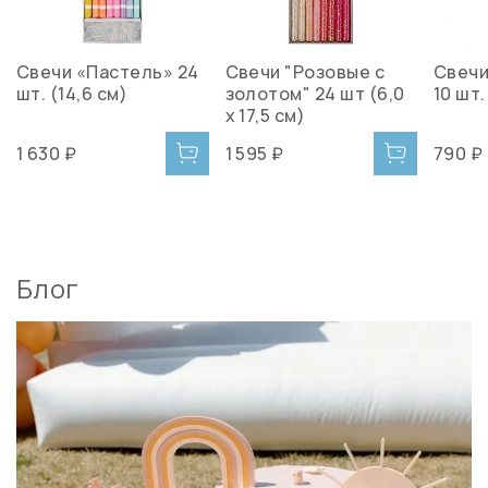
Свечи «Пастель» 24
Свечи "Розовые с
Свечи
шт. (14,6 см)
золотом" 24 шт (6,0
10 шт.
х 17,5 см)
1 630 ₽
1 595 ₽
790 ₽
Блог