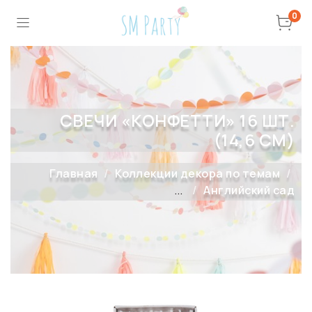
0
СВЕЧИ «КОНФЕТТИ» 16 ШТ.
(14,6 СМ)
Главная
Коллекции декора по темам
...
Английский сад