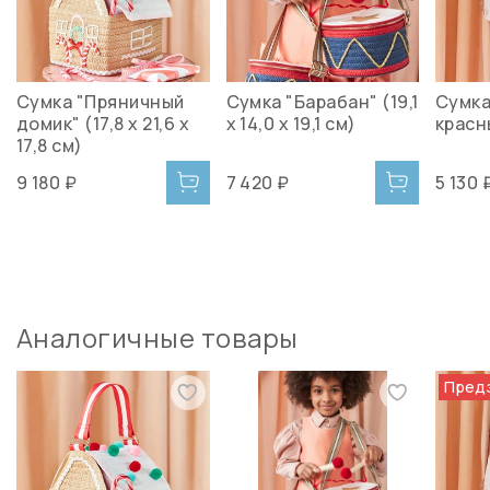
Сумка "Пряничный
Сумка "Барабан" (19,1
Сумка
домик" (17,8 x 21,6 x
x 14,0 x 19,1 см)
красн
17,8 см)
9 180 ₽
7 420 ₽
5 130 
Аналогичные товары
Пред