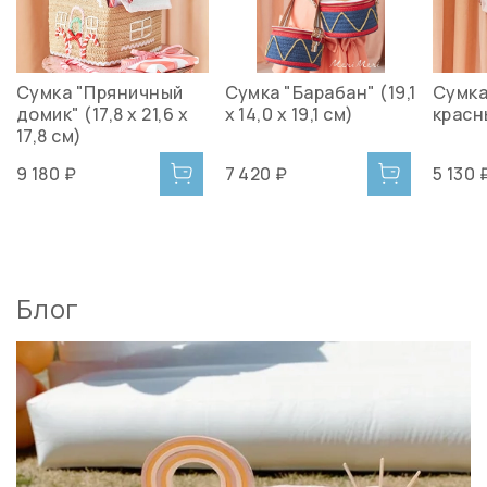
Сумка "Пряничный
Сумка "Барабан" (19,1
Сумка
домик" (17,8 x 21,6 x
x 14,0 x 19,1 см)
красн
17,8 см)
9 180 ₽
7 420 ₽
5 130 
Блог