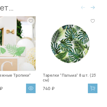
ует…
ежные Тропики"
Тарелки "Пальма" 8 шт. (23
П
см)
"
 ₽
740 ₽
5