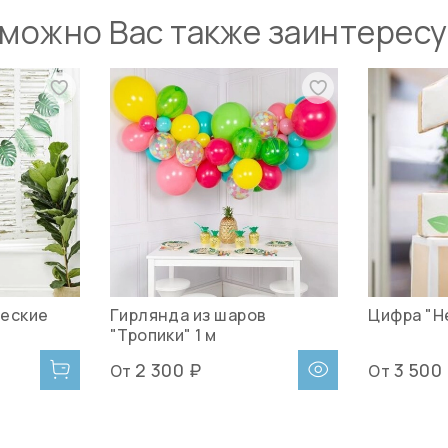
можно Вас также заинтерес
ческие
Гирлянда из шаров
Цифра "Н
"Тропики" 1 м
2 300 ₽
3 500
От
От