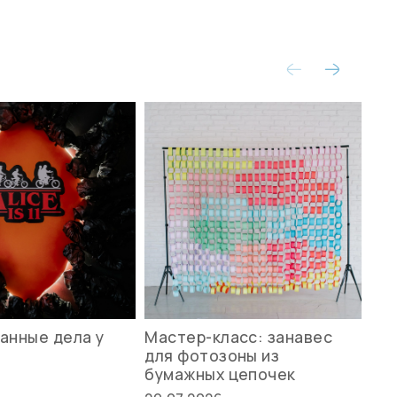
анные дела у
Мастер-класс: занавес
Ле
для фотозоны из
ст
бумажных цепочек
27.