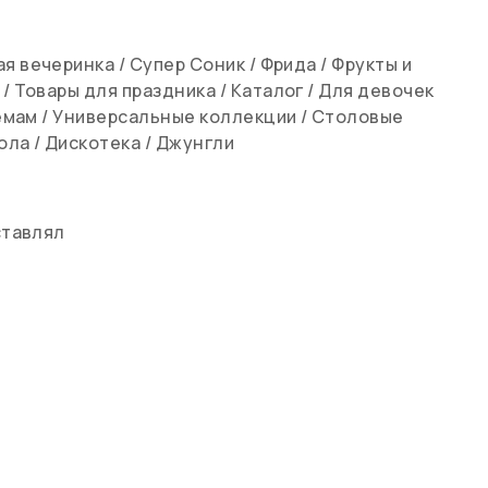
ая вечеринка
/
Супер Соник
/
Фрида
/
Фрукты и
/
Товары для праздника
/
Каталог
/
Для девочек
емам
/
Универсальные коллекции
/
Столовые
ола
/
Дискотека
/
Джунгли
ставлял