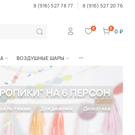
8 (916) 527 78 77
8 (916) 527 20 76
0
0
0 ₽
КА
ВОЗДУШНЫЕ ШАРЫ
РОПИКИ" НА 6 ПЕРСОН
ра по темам
Для девочек
Дискотека