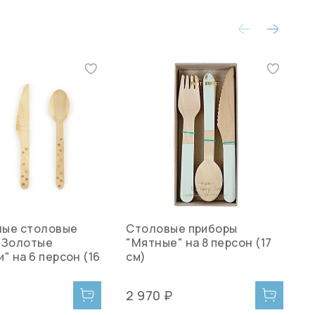
ные столовые
Столовые приборы
С
"Золотые
"Мятные" на 8 персон (17
"
" на 6 персон (16
см)
2 970 ₽
2