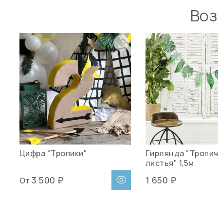
Воз
Цифра "Тропики"
Гирлянда "Тропи
листья" 1,5м
3 500 ₽
1 650 ₽
От