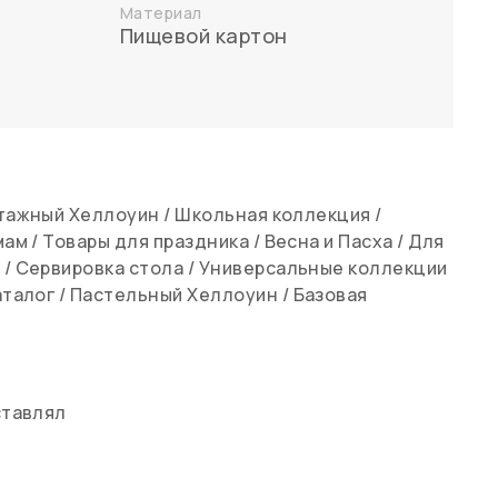
Материал
Пищевой картон
тажный Хеллоуин
/
Школьная коллекция
/
мам
/
Товары для праздника
/
Весна и Пасха
/
Для
в
/
Сервировка стола
/
Универсальные коллекции
аталог
/
Пастельный Хеллоуин
/
Базовая
ставлял