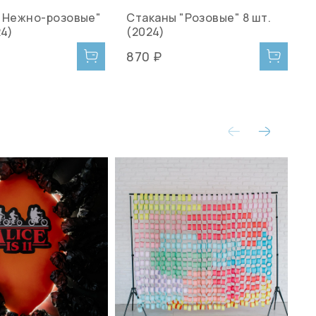
"Нежно-розовые"
Стаканы "Розовые" 8 шт.
С
24)
(2024)
(
870 ₽