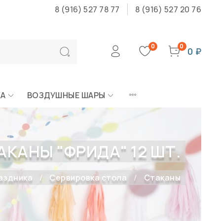
8 (916) 527 78 77
8 (916) 527 20 76
0
0
0 ₽
КА
ВОЗДУШНЫЕ ШАРЫ
АКАНЫ "ФРИДА" 12 ШТ.
аздника
Сервировка стола
Стаканы