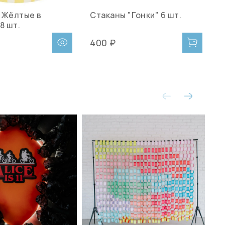
"Жёлтые в
Стаканы "Гонки" 6 шт.
С
8 шт.
п
400 ₽