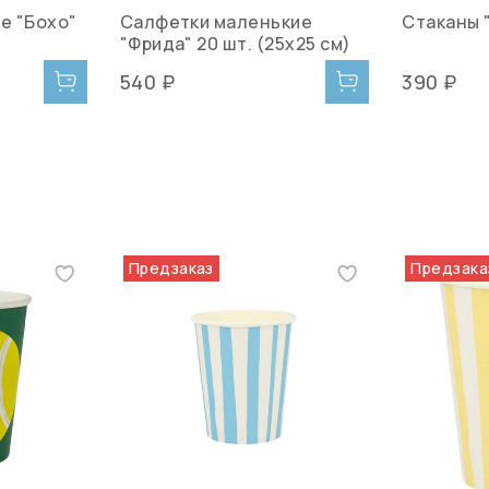
е "Бохо"
Салфетки маленькие
Стаканы "
"Фрида" 20 шт. (25х25 см)
540 ₽
390 ₽
Предзаказ
Предзака