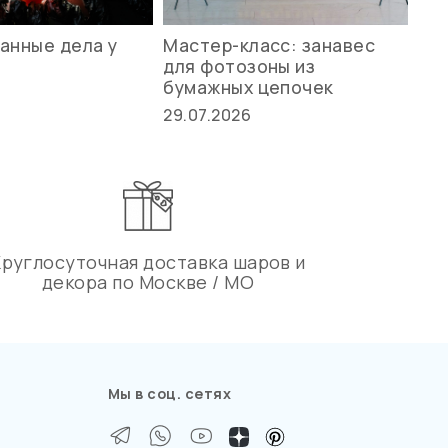
анные дела у
Мастер-класс: занавес
Ле
для фотозоны из
ст
бумажных цепочек
27.
29.07.2026
Круглосуточная доставка шаров и
декора по Москве / МО
Мы в соц. сетях