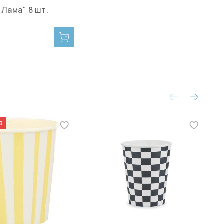
Лама" 8 шт.
з