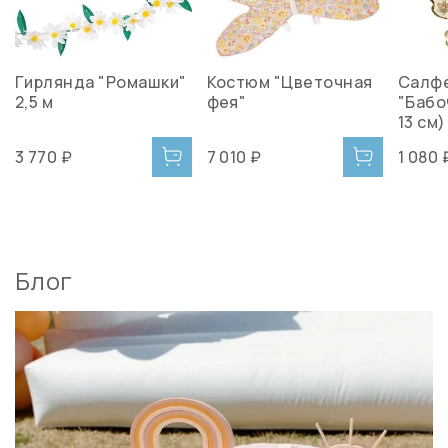
Гирлянда "Ромашки"
Костюм "Цветочная
Салфе
2,5 м
фея"
"Бабоч
13 см)
3 770 ₽
7 010 ₽
1 080 
Блог