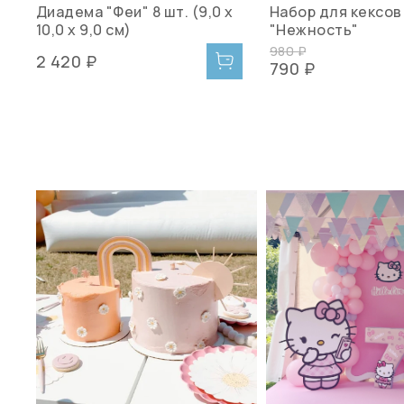
Диадема "Феи" 8 шт. (9,0 х
Набор для кексов
10,0 х 9,0 см)
"Нежность"
980 ₽
2 420 ₽
790 ₽