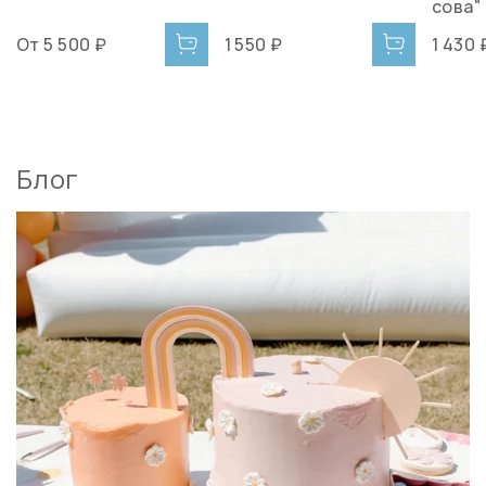
сова"
От
5 500 ₽
1 550 ₽
1 430 
Блог