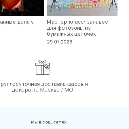
анные дела у
Мастер-класс: занавес
Ле
для фотозоны из
ст
бумажных цепочек
27.
29.07.2026
Круглосуточная доставка шаров и
декора по Москве / МО
Мы в соц. сетях