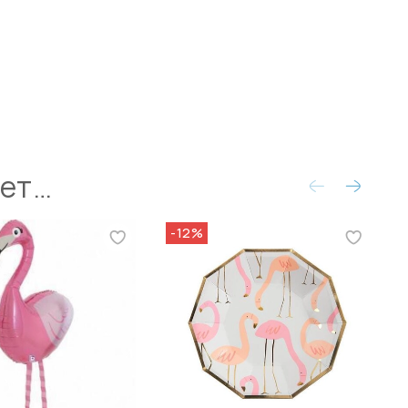
ует…
-12%