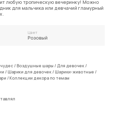
сит любую тропическую вечеринку! Можно
дник для мальчика или девчачий гламурный
х.
Цвет
Розовый
 чудес
/
Воздушные шары
/
Для девочек
/
ии
/
Шарики для девочек
/
Шарики-животные
/
ари
/
Коллекции декора по темам
ставлял