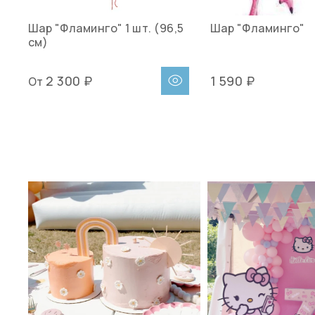
Шар "Фламинго" 1 шт. (96,5
Шар "Фламинго"
см)
2 300 ₽
1 590 ₽
От