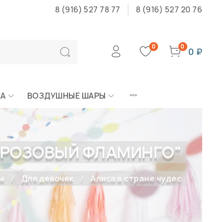
8 (916) 527 78 77
8 (916) 527 20 76
0
0
0 ₽
КА
ВОЗДУШНЫЕ ШАРЫ
"РОЗОВЫЙ ФЛАМИНГО"
м
Для девочек
Алиса в стране чудес