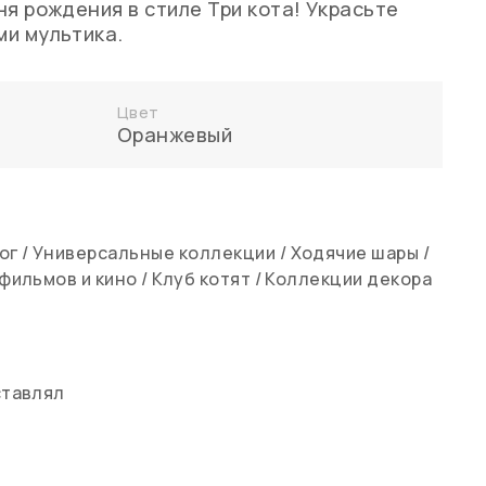
ня рождения в стиле Три кота! Украсьте
и мультика.
Цвет
Оранжевый
ог
/
Универсальные коллекции
/
Ходячие шары
/
тфильмов и кино
/
Клуб котят
/
Коллекции декора
ставлял