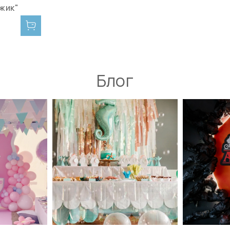
жик"
Блог