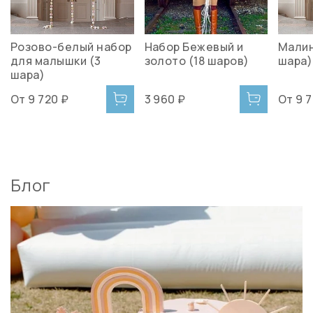
Розово-белый набор
Набор Бежевый и
Малин
для малышки (3
золото (18 шаров)
шара)
шара)
От
9 720 ₽
3 960 ₽
От
9 
Блог